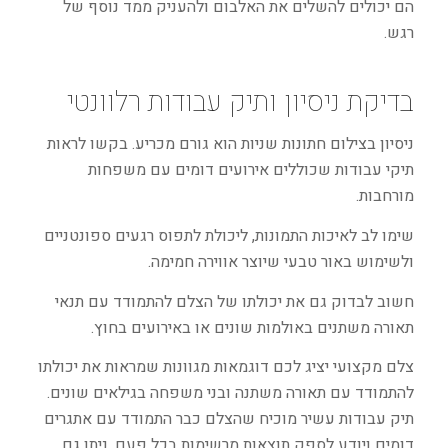
הם יכולים להשלים את האלבום ולהעניק ממד נוסף של
רגש.
בדיקת ניסיון ותיק עבודות רלוונטי
ניסיון בצילום חתונות שניות הוא גורם מכריע. בקשו לראות
תיקי עבודות שכוללים אירועים דומים עם משפחות
מורחבות.
שימו לב לאיכות התמונות, ליכולת לתפוס רגעים ספונטניים
ולשימוש באור טבעי שיוצר אווירה חמימה.
חשוב לבדוק גם את יכולתו של הצלם להתמודד עם תנאי
תאורה משתנים באולמות שונים או באירועים בחוץ.
צלם מקצועי יציג לכם דוגמאות מגוונות שמראות את יכולתו
להתמודד עם תאורה משתנה ובני משפחה בגילאים שונים.
תיק עבודות עשיר מוכיח שהצלם כבר התמודד עם אתגרים
דומים ויודע לספק תוצאות מרשימות בכל פעם. ניתן גם