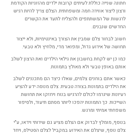
חתונה שנייה כוללת לעיתים קרובות ילדים מהזוגיות הקודמת
ורצון ליצור אווירה חמה ומשפחתית. הצלם צריך להיות רגיש
לרגשות של המשתתפים ולהצליח לתעד את הקשרים
החדשים שנבנים.
חשוב לבחור צלם שמבין את הצורך באינטימיות, ולא ייצור
תחושה של אירוע גדול, ומפואר מדי, מלחיץ ולא טבעי.
כמו כן יש לקחת בחשבון את גילאי הילדים ואת הרצון לשלב
אותם באופן טבעי ולא מאולץ בתמונות.
כאשר אתם בוחנים צלמים, שאלו כיצד הם מתכננים לשלב
את הילדים בתמונות בצורה טבעית. צלם מנוסה ידע להציע
רעיונות שיגרמו לכולם להרגיש בנוח ויחזקו את תחושת
השייכות. כך התמונות יהפכו ליותר מסתם תיעוד, ולסיפור
משפחתי אמיתי ומרגש.
בנוסף, מומלץ לבדוק אם הצלם מציע גם שירותי וידאו, ע"י
צלם נוסף, שיצלם את האירוע במקביל לצלם הסטילס, ויחד