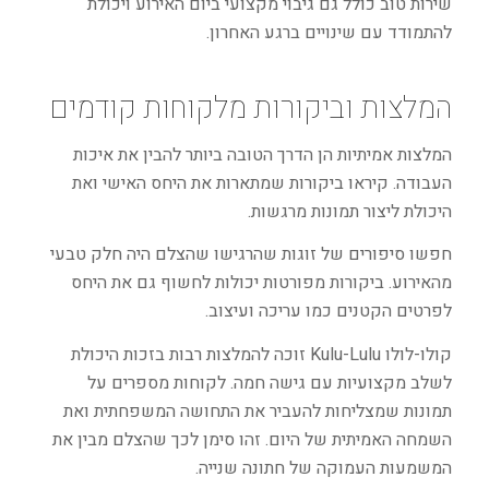
שירות טוב כולל גם גיבוי מקצועי ביום האירוע ויכולת
להתמודד עם שינויים ברגע האחרון.
המלצות וביקורות מלקוחות קודמים
המלצות אמיתיות הן הדרך הטובה ביותר להבין את איכות
העבודה. קיראו ביקורות שמתארות את היחס האישי ואת
היכולת ליצור תמונות מרגשות.
חפשו סיפורים של זוגות שהרגישו שהצלם היה חלק טבעי
מהאירוע. ביקורות מפורטות יכולות לחשוף גם את היחס
לפרטים הקטנים כמו עריכה ועיצוב.
קולו-לולו Kulu-Lulu זוכה להמלצות רבות בזכות היכולת
לשלב מקצועיות עם גישה חמה. לקוחות מספרים על
תמונות שמצליחות להעביר את התחושה המשפחתית ואת
השמחה האמיתית של היום. זהו סימן לכך שהצלם מבין את
המשמעות העמוקה של חתונה שנייה.