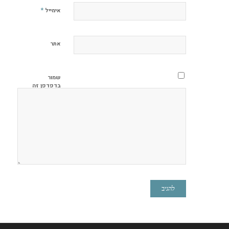
*
אימייל
אתר
שמור
בדפדפן זה
את השם,
האימייל
והאתר שלי
לפעם
הבאה
שאגיב.