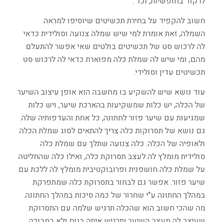
לרקוד בחופשיות, וכד'.
חשוב להקפיד על בחירת תכשיטים שיוסיפו למראה
השמלה, זאת אומרת למי שיש שמלה צנועה וסולידית כדאי
לה לרכוש סט של תכשיטים בולטים שאי אפשר להתעלם
מהם, ומי שיש לה שמלת כלה מפוארת כדאי לה לרכוש סט
תכשיטים עדין וסולידי.
עוד נושא שיש להשקיע בו מחשבה הוא אופן עיצוב השיער
של הכלה, יש כלות שמשקיעות בהארכת שיער, ויש כלות
שמגיעות עם שיער פזור לחתונה, כל אחת והעדפותיה שלה.
גם נושא של תסרוקות כלה צריך להתאים לסוג שמלת הכלה
ולאופיה של הכלה. כלה צנועה שתלך עם שמלת כלה
סולידית מומלץ לה לעצב תסרוקת כלה, ואילו כלה שהחליטה
על שמלת כלה חושפנית ופרובוקטיבית מומלץ לה ללכת עם
שיער פזור. אפשר גם לבחור בתסרוקת כלה שמתפרקת
במהלך החתונה ע"י שחרור של כמה סיכות במהלך החתונה.
מה שהכי חשוב הוא שהכלה תרגיש שלמה עם התסרוקת
שעיצב לה מעצב השיער ותרגיש איתה בנוח ולא במבוכה.